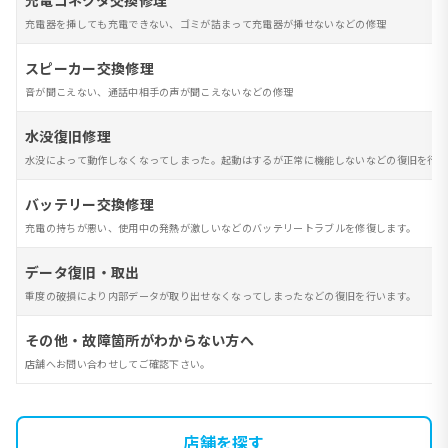
充電コネクタ交換修理
充電器を挿しても充電できない、ゴミが詰まって充電器が挿せないなどの修理
スピーカー交換修理
音が聞こえない、通話中相手の声が聞こえないなどの修理
水没復旧修理
水没によって動作しなくなってしまった。起動はするが正常に機能しないなどの復旧を行い
バッテリー交換修理
充電の持ちが悪い、使用中の発熱が激しいなどのバッテリートラブルを修復します。
データ復旧・取出
重度の破損により内部データが取り出せなくなってしまったなどの復旧を行います。
その他・故障箇所がわからない方へ
店舗へお問い合わせしてご確認下さい。
店舗を探す