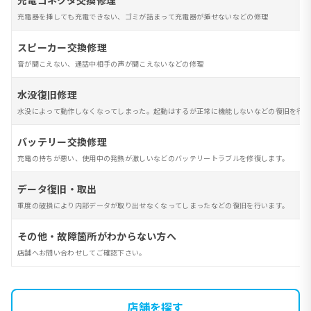
充電コネクタ交換修理
充電器を挿しても充電できない、ゴミが詰まって充電器が挿せないなどの修理
スピーカー交換修理
音が聞こえない、通話中相手の声が聞こえないなどの修理
水没復旧修理
水没によって動作しなくなってしまった。起動はするが正常に機能しないなどの復旧を行い
バッテリー交換修理
充電の持ちが悪い、使用中の発熱が激しいなどのバッテリートラブルを修復します。
データ復旧・取出
重度の破損により内部データが取り出せなくなってしまったなどの復旧を行います。
その他・故障箇所がわからない方へ
店舗へお問い合わせしてご確認下さい。
店舗を探す