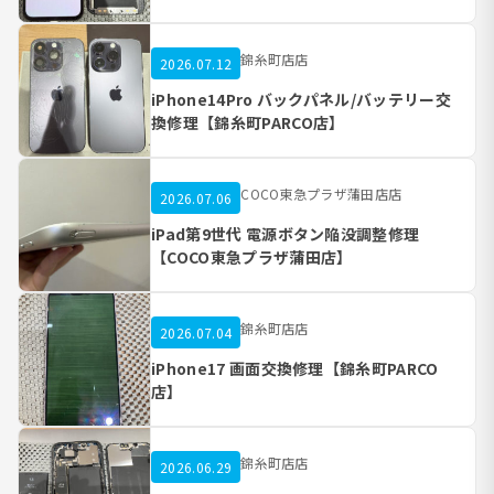
錦糸町店店
2026.07.12
iPhone14Pro バックパネル/バッテリー交
換修理【錦糸町PARCO店】
COCO東急プラザ蒲田店店
2026.07.06
iPad第9世代 電源ボタン陥没調整修理
【COCO東急プラザ蒲田店】
錦糸町店店
2026.07.04
iPhone17 画面交換修理【錦糸町PARCO
店】
錦糸町店店
2026.06.29