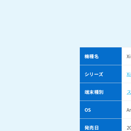
機種名
X
シリーズ
X
端末種別
OS
A
発売日
2