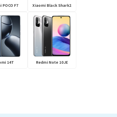
i POCO F7
Xiaomi Black Shark2
omi 14T
Redmi Note 10JE