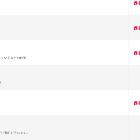
要
要
要
いているなどの修理
理
要
どの復旧を行います。