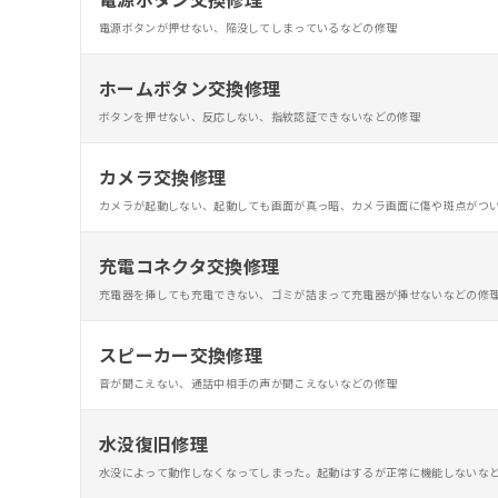
電源ボタンが押せない、陥没してしまっているなどの修理
ホームボタン交換修理
ボタンを押せない、反応しない、指紋認証できないなどの修理
カメラ交換修理
カメラが起動しない、起動しても画面が真っ暗、カメラ画面に傷や斑点がつ
充電コネクタ交換修理
充電器を挿しても充電できない、ゴミが詰まって充電器が挿せないなどの修
スピーカー交換修理
音が聞こえない、通話中相手の声が聞こえないなどの修理
水没復旧修理
水没によって動作しなくなってしまった。起動はするが正常に機能しないな