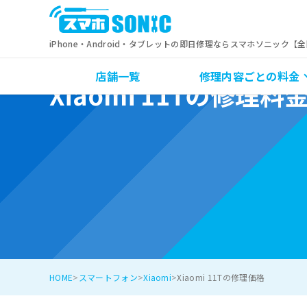
iPhone・Android・タブレットの即日修理ならスマホソニック【
店舗一覧
修理内容ごとの料金
Xiaomi 11Tの修理料
HOME
スマートフォン
Xiaomi
Xiaomi 11Tの修理価格