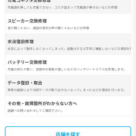
充電コネクタ交換修理
充電器を挿しても充電できない、ゴミが詰まって充電器が挿せないなどの修理
スピーカー交換修理
音が聞こえない、通話中相手の声が聞こえないなどの修理
水没復旧修理
水没によって動作しなくなってしまった。起動はするが正常に機能しないなどの復旧を行い
バッテリー交換修理
充電の持ちが悪い、使用中の発熱が激しいなどのバッテリートラブルを修復します。
データ復旧・取出
重度の破損により内部データが取り出せなくなってしまったなどの復旧を行います。
その他・故障箇所がわからない方へ
店舗へお問い合わせしてご確認下さい。
店舗を探す