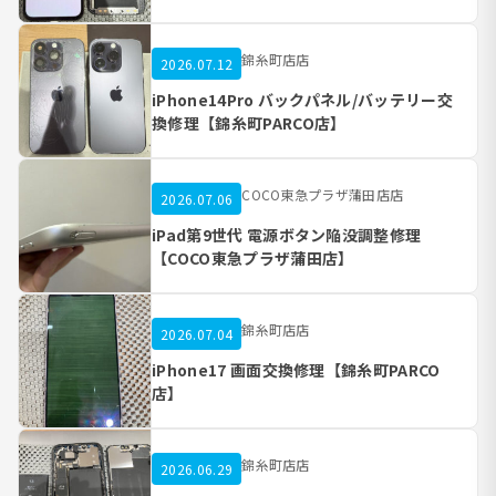
錦糸町店店
2026.07.12
iPhone14Pro バックパネル/バッテリー交
換修理【錦糸町PARCO店】
COCO東急プラザ蒲田店店
2026.07.06
iPad第9世代 電源ボタン陥没調整修理
【COCO東急プラザ蒲田店】
錦糸町店店
2026.07.04
iPhone17 画面交換修理【錦糸町PARCO
店】
錦糸町店店
2026.06.29