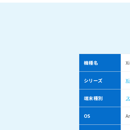
機種名
X
シリーズ
X
端末種別
OS
A