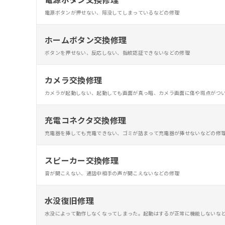
電源ボタンが押せない、陥没してしまっているなどの修理
ホームボタン交換修理
ボタンを押せない、反応しない、指紋認証できないなどの修理
カメラ交換修理
カメラが起動しない、起動しても画面が真っ暗、カメラ画面に傷や斑点がつ
充電コネクタ交換修理
充電器を挿しても充電できない、ゴミが詰まって充電器が挿せないなどの修
スピーカー交換修理
音が聞こえない、通話中相手の声が聞こえないなどの修理
水没復旧修理
水没によって動作しなくなってしまった。起動はするが正常に機能しないな