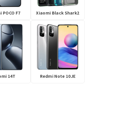
i POCO F7
Xiaomi Black Shark2
omi 14T
Redmi Note 10JE