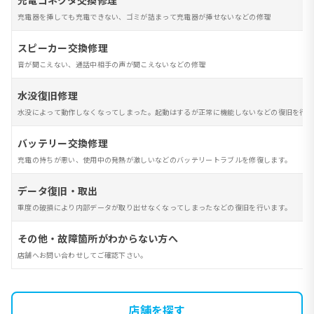
充電コネクタ交換修理
充電器を挿しても充電できない、ゴミが詰まって充電器が挿せないなどの修理
スピーカー交換修理
音が聞こえない、通話中相手の声が聞こえないなどの修理
水没復旧修理
水没によって動作しなくなってしまった。起動はするが正常に機能しないなどの復旧を行い
バッテリー交換修理
充電の持ちが悪い、使用中の発熱が激しいなどのバッテリートラブルを修復します。
データ復旧・取出
重度の破損により内部データが取り出せなくなってしまったなどの復旧を行います。
その他・故障箇所がわからない方へ
店舗へお問い合わせしてご確認下さい。
店舗を探す