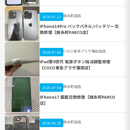
錦糸町店店
2026.07.12
iPhone14Pro バックパネル/バッテリー交
換修理【錦糸町PARCO店】
COCO東急プラザ蒲田店店
2026.07.06
iPad第9世代 電源ボタン陥没調整修理
【COCO東急プラザ蒲田店】
錦糸町店店
2026.07.04
iPhone17 画面交換修理【錦糸町PARCO
店】
錦糸町店店
2026.06.29