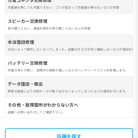
充電コネクタ交換修理
充電器を挿しても充電できない、ゴミが詰まって充電器が挿せないなどの修理
スピーカー交換修理
音が聞こえない、通話中相手の声が聞こえないなどの修理
水没復旧修理
水没によって動作しなくなってしまった。起動はするが正常に機能しないなどの復旧を行い
バッテリー交換修理
充電の持ちが悪い、使用中の発熱が激しいなどのバッテリートラブルを修復します。
データ復旧・取出
重度の破損により内部データが取り出せなくなってしまったなどの復旧を行います。
その他・故障箇所がわからない方へ
店舗へお問い合わせしてご確認下さい。
店舗を探す