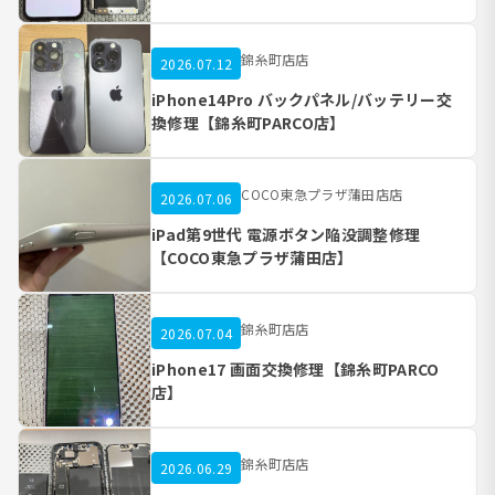
錦糸町店店
2026.07.12
iPhone14Pro バックパネル/バッテリー交
換修理【錦糸町PARCO店】
COCO東急プラザ蒲田店店
2026.07.06
iPad第9世代 電源ボタン陥没調整修理
【COCO東急プラザ蒲田店】
錦糸町店店
2026.07.04
iPhone17 画面交換修理【錦糸町PARCO
店】
錦糸町店店
2026.06.29