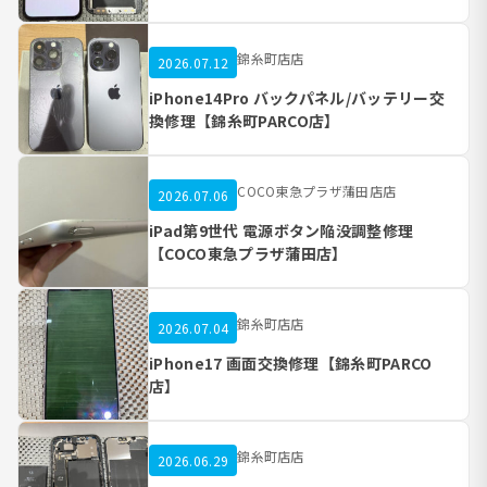
錦糸町店店
2026.07.12
iPhone14Pro バックパネル/バッテリー交
換修理【錦糸町PARCO店】
COCO東急プラザ蒲田店店
2026.07.06
iPad第9世代 電源ボタン陥没調整修理
【COCO東急プラザ蒲田店】
錦糸町店店
2026.07.04
iPhone17 画面交換修理【錦糸町PARCO
店】
錦糸町店店
2026.06.29