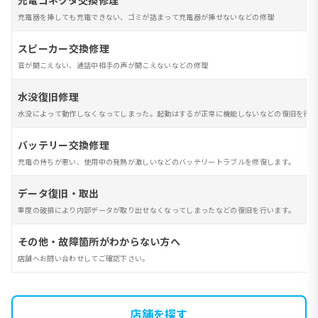
充電コネクタ交換修理
充電器を挿しても充電できない、ゴミが詰まって充電器が挿せないなどの修理
スピーカー交換修理
音が聞こえない、通話中相手の声が聞こえないなどの修理
水没復旧修理
水没によって動作しなくなってしまった。起動はするが正常に機能しないなどの復旧を行い
バッテリー交換修理
充電の持ちが悪い、使用中の発熱が激しいなどのバッテリートラブルを修復します。
データ復旧・取出
重度の破損により内部データが取り出せなくなってしまったなどの復旧を行います。
その他・故障箇所がわからない方へ
店舗へお問い合わせしてご確認下さい。
店舗を探す