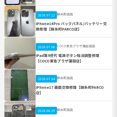
錦糸町店店
2026.07.12
iPhone14Pro バックパネル/バッテリー交
換修理【錦糸町PARCO店】
COCO東急プラザ蒲田店店
2026.07.06
iPad第9世代 電源ボタン陥没調整修理
【COCO東急プラザ蒲田店】
錦糸町店店
2026.07.04
iPhone17 画面交換修理【錦糸町PARCO
店】
錦糸町店店
2026.06.29