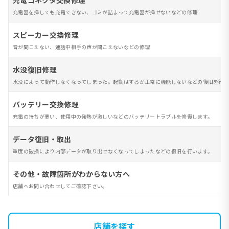
充電コネクタ交換修理
充電器を挿しても充電できない、ゴミが詰まって充電器が挿せないなどの修理
スピーカー交換修理
音が聞こえない、通話中相手の声が聞こえないなどの修理
水没復旧修理
水没によって動作しなくなってしまった。起動はするが正常に機能しないなどの復旧を行い
バッテリー交換修理
充電の持ちが悪い、使用中の発熱が激しいなどのバッテリートラブルを修復します。
データ復旧・取出
重度の破損により内部データが取り出せなくなってしまったなどの復旧を行います。
その他・故障箇所がわからない方へ
店舗へお問い合わせしてご確認下さい。
店舗を探す