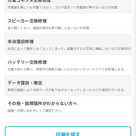
充電コネクタ交換修理
充電器を挿しても充電できない、ゴミが詰まって充電器が挿せないなどの修理
スピーカー交換修理
音が聞こえない、通話中相手の声が聞こえないなどの修理
水没復旧修理
水没によって動作しなくなってしまった。起動はするが正常に機能しないなどの復旧を行い
バッテリー交換修理
充電の持ちが悪い、使用中の発熱が激しいなどのバッテリートラブルを修復します。
データ復旧・取出
重度の破損により内部データが取り出せなくなってしまったなどの復旧を行います。
その他・故障箇所がわからない方へ
店舗へお問い合わせしてご確認下さい。
店舗を探す