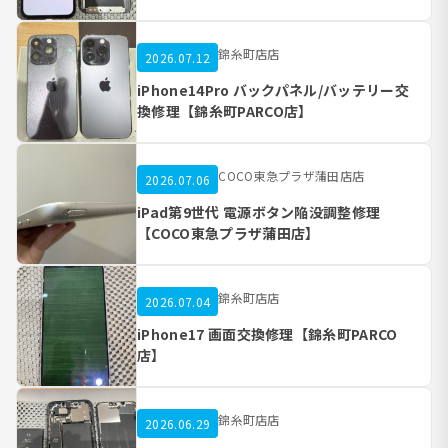
錦糸町店店
2026.07.12
iPhone14Pro バックパネル/バッテリー交
換修理【錦糸町PARCO店】
COCO東急プラザ蒲田店店
2026.07.06
iPad第9世代 電源ボタン陥没調整修理
【COCO東急プラザ蒲田店】
錦糸町店店
2026.07.04
iPhone17 画面交換修理【錦糸町PARCO
店】
錦糸町店店
2026.06.29