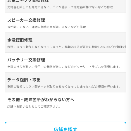
充電コネクタ交換修理
充電器を挿しても充電できない、ゴミが詰まって充電器が挿せないなどの修理
スピーカー交換修理
音が聞こえない、通話中相手の声が聞こえないなどの修理
水没復旧修理
水没によって動作しなくなってしまった。起動はするが正常に機能しないなどの復旧を行い
バッテリー交換修理
充電の持ちが悪い、使用中の発熱が激しいなどのバッテリートラブルを修復します。
データ復旧・取出
重度の破損により内部データが取り出せなくなってしまったなどの復旧を行います。
その他・故障箇所がわからない方へ
店舗へお問い合わせしてご確認下さい。
店舗を探す