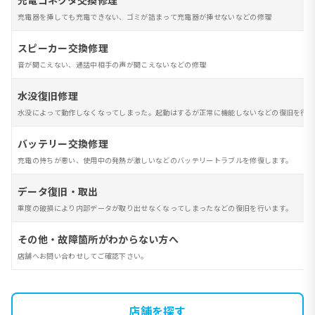
充電コネクタ交換修理
充電器を挿しても充電できない、ゴミが詰まって充電器が挿せないなどの修理
スピーカー交換修理
音が聞こえない、通話中相手の声が聞こえないなどの修理
水没復旧修理
水没によって動作しなくなってしまった。起動はするが正常に機能しないなどの復旧を行い
バッテリー交換修理
充電の持ちが悪い、使用中の発熱が激しいなどのバッテリートラブルを修復します。
データ復旧・取出
重度の破損により内部データが取り出せなくなってしまったなどの復旧を行います。
その他・故障箇所がわからない方へ
店舗へお問い合わせしてご確認下さい。
店舗を探す