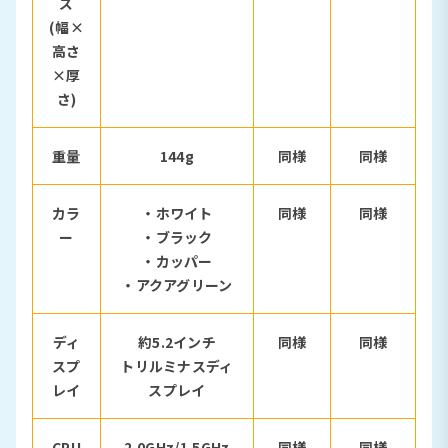
ズ
(幅×
高さ
×厚
さ)
重量
144g
同様
同様
カラ
・ホワイト
同様
同様
ー
・ブラック
・カッパー
・アクアグリーン
ディ
約5.2インチ
同様
同様
スプ
トリルミナスディ
レイ
スプレイ
CPU
2.0GHz/1.5GHz
同様
同様