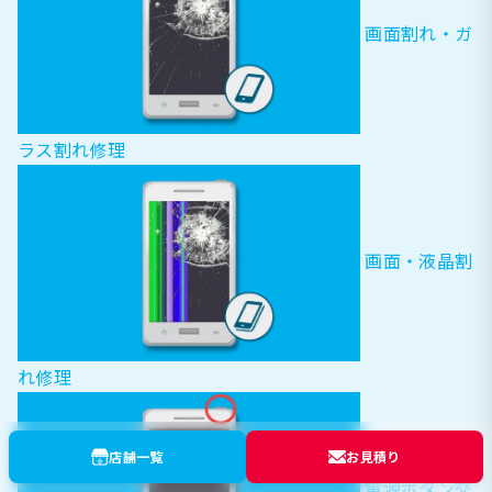
画面割れ・ガ
ラス割れ修理
画面・液晶割
れ修理
店舗一覧
お見積り
電源ボタン交