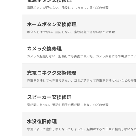
電源ボタンが押せない、陥没してしまっているなどの修理
ホームボタン交換修理
ボタンを押せない、反応しない、指紋認証できないなどの修理
カメラ交換修理
カメラが起動しない、起動しても画面が真っ暗、カメラ画面に傷や斑点がつ
充電コネクタ交換修理
充電器を挿しても充電できない、ゴミが詰まって充電器が挿せないなどの修
スピーカー交換修理
音が聞こえない、通話中相手の声が聞こえないなどの修理
水没復旧修理
水没によって動作しなくなってしまった。起動はするが正常に機能しないな