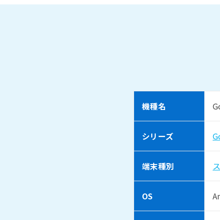
機種名
G
シリーズ
G
端末種別
OS
A