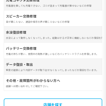
充電コネクタ交換修理
充電器を挿しても充電できない、ゴミが詰まって充電器が挿せないなどの修理
スピーカー交換修理
音が聞こえない、通話中相手の声が聞こえないなどの修理
水没復旧修理
水没によって動作しなくなってしまった。起動はするが正常に機能しないなどの復旧を行い
バッテリー交換修理
充電の持ちが悪い、使用中の発熱が激しいなどのバッテリートラブルを修復します。
データ復旧・取出
重度の破損により内部データが取り出せなくなってしまったなどの復旧を行います。
その他・故障箇所がわからない方へ
店舗へお問い合わせしてご確認下さい。
店舗を探す