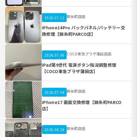
錦糸町店店
2026.07.12
iPhone14Pro バックパネル/バッテリー交
換修理【錦糸町PARCO店】
COCO東急プラザ蒲田店店
2026.07.06
iPad第9世代 電源ボタン陥没調整修理
【COCO東急プラザ蒲田店】
錦糸町店店
2026.07.04
iPhone17 画面交換修理【錦糸町PARCO
店】
錦糸町店店
2026.06.29