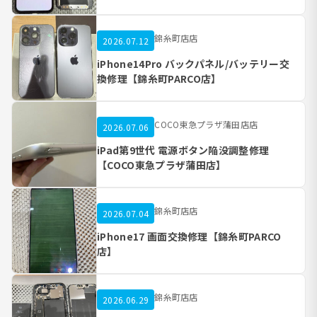
錦糸町店店
2026.07.12
iPhone14Pro バックパネル/バッテリー交
換修理【錦糸町PARCO店】
COCO東急プラザ蒲田店店
2026.07.06
iPad第9世代 電源ボタン陥没調整修理
【COCO東急プラザ蒲田店】
錦糸町店店
2026.07.04
iPhone17 画面交換修理【錦糸町PARCO
店】
錦糸町店店
2026.06.29