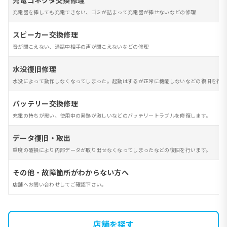
充電コネクタ交換修理
充電器を挿しても充電できない、ゴミが詰まって充電器が挿せないなどの修理
スピーカー交換修理
音が聞こえない、通話中相手の声が聞こえないなどの修理
水没復旧修理
水没によって動作しなくなってしまった。起動はするが正常に機能しないなどの復旧を行い
バッテリー交換修理
充電の持ちが悪い、使用中の発熱が激しいなどのバッテリートラブルを修復します。
データ復旧・取出
重度の破損により内部データが取り出せなくなってしまったなどの復旧を行います。
その他・故障箇所がわからない方へ
店舗へお問い合わせしてご確認下さい。
店舗を探す