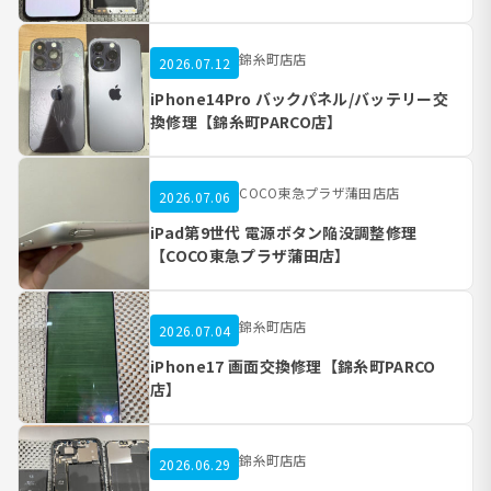
錦糸町店店
2026.07.12
iPhone14Pro バックパネル/バッテリー交
換修理【錦糸町PARCO店】
COCO東急プラザ蒲田店店
2026.07.06
iPad第9世代 電源ボタン陥没調整修理
【COCO東急プラザ蒲田店】
錦糸町店店
2026.07.04
iPhone17 画面交換修理【錦糸町PARCO
店】
錦糸町店店
2026.06.29