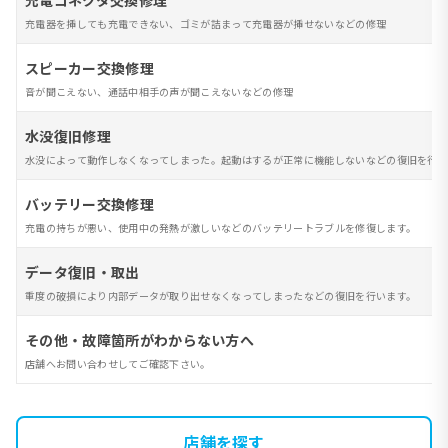
充電コネクタ交換修理
充電器を挿しても充電できない、ゴミが詰まって充電器が挿せないなどの修理
スピーカー交換修理
音が聞こえない、通話中相手の声が聞こえないなどの修理
水没復旧修理
水没によって動作しなくなってしまった。起動はするが正常に機能しないなどの復旧を行い
バッテリー交換修理
充電の持ちが悪い、使用中の発熱が激しいなどのバッテリートラブルを修復します。
データ復旧・取出
重度の破損により内部データが取り出せなくなってしまったなどの復旧を行います。
その他・故障箇所がわからない方へ
店舗へお問い合わせしてご確認下さい。
店舗を探す