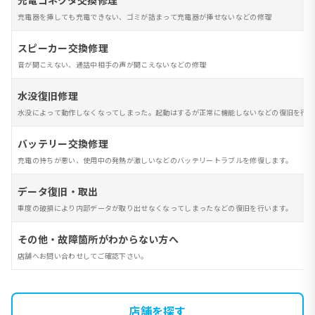
充電コネクタ交換修理
充電器を挿しても充電できない、ゴミが詰まって充電器が挿せないなどの修理
スピーカー交換修理
音が聞こえない、通話中相手の声が聞こえないなどの修理
水没復旧修理
水没によって動作しなくなってしまった。起動はするが正常に機能しないなどの復旧を行い
バッテリー交換修理
充電の持ちが悪い、使用中の発熱が激しいなどのバッテリートラブルを修復します。
データ復旧・取出
重度の破損により内部データが取り出せなくなってしまったなどの復旧を行います。
その他・故障箇所がわからない方へ
店舗へお問い合わせしてご確認下さい。
店舗を探す