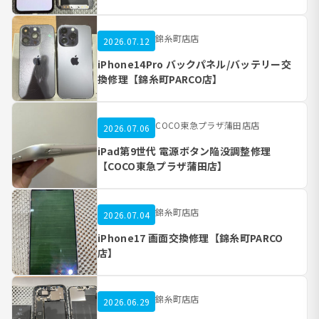
錦糸町店店
2026.07.12
iPhone14Pro バックパネル/バッテリー交
換修理【錦糸町PARCO店】
COCO東急プラザ蒲田店店
2026.07.06
iPad第9世代 電源ボタン陥没調整修理
【COCO東急プラザ蒲田店】
錦糸町店店
2026.07.04
iPhone17 画面交換修理【錦糸町PARCO
店】
錦糸町店店
2026.06.29