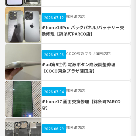
錦糸町店店
2026.07.12
iPhone14Pro バックパネル/バッテリー交
換修理【錦糸町PARCO店】
COCO東急プラザ蒲田店店
2026.07.06
iPad第9世代 電源ボタン陥没調整修理
【COCO東急プラザ蒲田店】
錦糸町店店
2026.07.04
iPhone17 画面交換修理【錦糸町PARCO
店】
錦糸町店店
2026.06.29