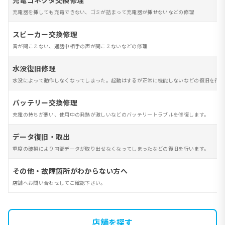
充電コネクタ交換修理
充電器を挿しても充電できない、ゴミが詰まって充電器が挿せないなどの修理
スピーカー交換修理
音が聞こえない、通話中相手の声が聞こえないなどの修理
水没復旧修理
水没によって動作しなくなってしまった。起動はするが正常に機能しないなどの復旧を行い
バッテリー交換修理
充電の持ちが悪い、使用中の発熱が激しいなどのバッテリートラブルを修復します。
データ復旧・取出
重度の破損により内部データが取り出せなくなってしまったなどの復旧を行います。
その他・故障箇所がわからない方へ
店舗へお問い合わせしてご確認下さい。
店舗を探す