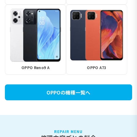
OPPO Reno9 A
OPPO A73
OPPOの機種一覧へ
REPAIR MENU