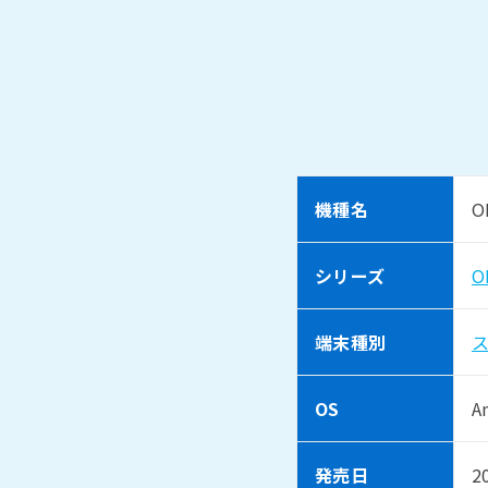
機種名
O
シリーズ
O
端末種別
OS
A
発売日
2