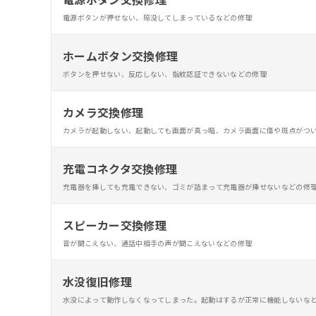
電源ボタンが押せない、陥没してしまっているなどの修理
ホームボタン交換修理
ボタンを押せない、反応しない、指紋認証できないなどの修理
カメラ交換修理
カメラが起動しない、起動しても画面が真っ暗、カメラ画面に傷や斑点がつ
充電コネクタ交換修理
充電器を挿しても充電できない、ゴミが詰まって充電器が挿せないなどの修
スピーカー交換修理
音が聞こえない、通話中相手の声が聞こえないなどの修理
水没復旧修理
水没によって動作しなくなってしまった。起動はするが正常に機能しないな