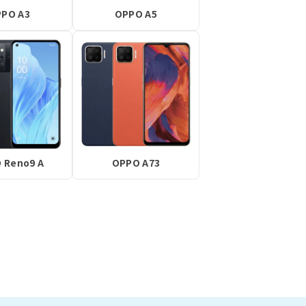
PO A3
OPPO A5
 Reno9 A
OPPO A73