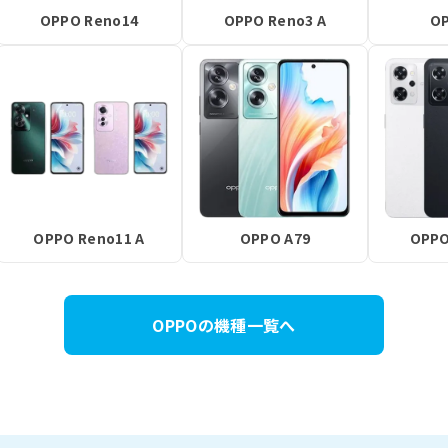
OPPO Reno14
OPPO Reno3 A
OP
OPPO Reno11 A
OPPO A79
OPPO
OPPOの機種一覧へ