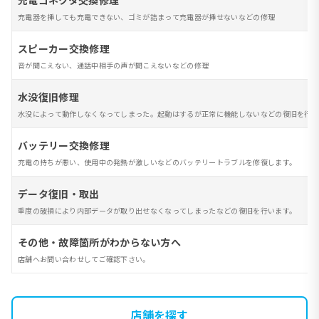
充電コネクタ交換修理
充電器を挿しても充電できない、ゴミが詰まって充電器が挿せないなどの修理
スピーカー交換修理
音が聞こえない、通話中相手の声が聞こえないなどの修理
水没復旧修理
水没によって動作しなくなってしまった。起動はするが正常に機能しないなどの復旧を行い
バッテリー交換修理
充電の持ちが悪い、使用中の発熱が激しいなどのバッテリートラブルを修復します。
データ復旧・取出
重度の破損により内部データが取り出せなくなってしまったなどの復旧を行います。
その他・故障箇所がわからない方へ
店舗へお問い合わせしてご確認下さい。
店舗を探す