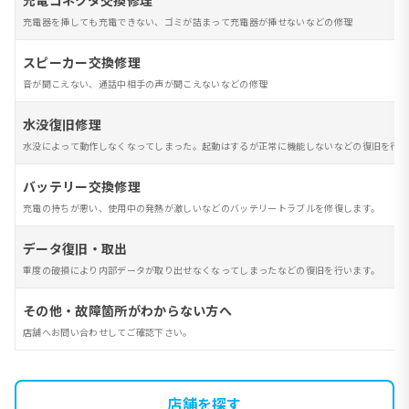
充電コネクタ交換修理
充電器を挿しても充電できない、ゴミが詰まって充電器が挿せないなどの修理
スピーカー交換修理
音が聞こえない、通話中相手の声が聞こえないなどの修理
水没復旧修理
水没によって動作しなくなってしまった。起動はするが正常に機能しないなどの復旧を行い
バッテリー交換修理
充電の持ちが悪い、使用中の発熱が激しいなどのバッテリートラブルを修復します。
データ復旧・取出
重度の破損により内部データが取り出せなくなってしまったなどの復旧を行います。
その他・故障箇所がわからない方へ
店舗へお問い合わせしてご確認下さい。
店舗を探す