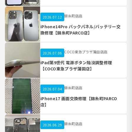
錦糸町店店
2026.07.12
iPhone14Pro バックパネル/バッテリー交
換修理【錦糸町PARCO店】
COCO東急プラザ蒲田店店
2026.07.06
iPad第9世代 電源ボタン陥没調整修理
【COCO東急プラザ蒲田店】
錦糸町店店
2026.07.04
iPhone17 画面交換修理【錦糸町PARCO
店】
錦糸町店店
2026.06.29