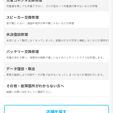
充電コネクタ交換修理
充電器を挿しても充電できない、ゴミが詰まって充電器が挿せないなどの修理
スピーカー交換修理
音が聞こえない、通話中相手の声が聞こえないなどの修理
水没復旧修理
水没によって動作しなくなってしまった。起動はするが正常に機能しないなどの復旧を行い
バッテリー交換修理
充電の持ちが悪い、使用中の発熱が激しいなどのバッテリートラブルを修復します。
データ復旧・取出
重度の破損により内部データが取り出せなくなってしまったなどの復旧を行います。
その他・故障箇所がわからない方へ
店舗へお問い合わせしてご確認下さい。
店舗を探す