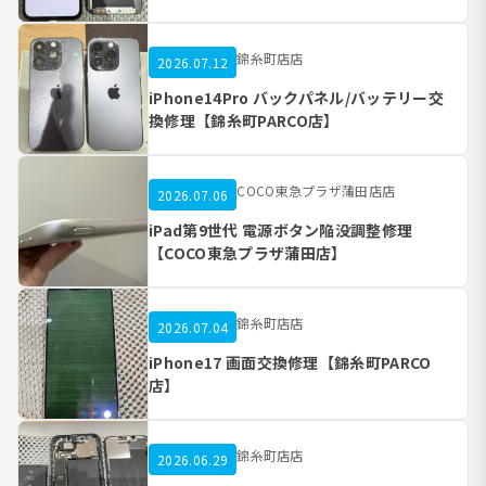
錦糸町店店
2026.07.12
iPhone14Pro バックパネル/バッテリー交
換修理【錦糸町PARCO店】
COCO東急プラザ蒲田店店
2026.07.06
iPad第9世代 電源ボタン陥没調整修理
【COCO東急プラザ蒲田店】
錦糸町店店
2026.07.04
iPhone17 画面交換修理【錦糸町PARCO
店】
錦糸町店店
2026.06.29