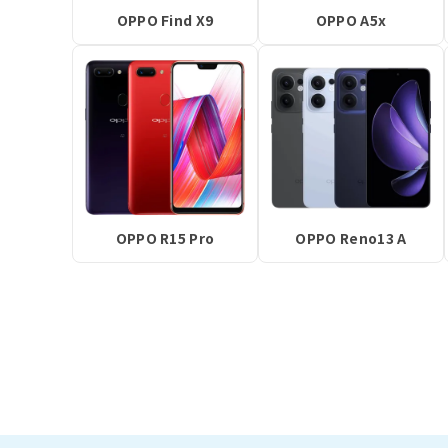
OPPO Find X9
OPPO A5x
OPPO R15 Pro
OPPO Reno13 A