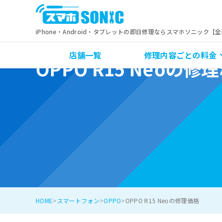
iPhone・Android・タブレットの即日修理ならスマホソニック【
店舗一覧
修理内容ごとの料金
OPPO R15 Neoの修
HOME
スマートフォン
OPPO
OPPO R15 Neoの修理価格