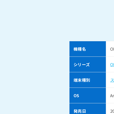
機種名
O
シリーズ
O
端末種別
OS
A
発売日
2