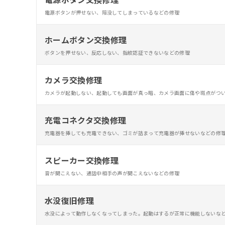
電源ボタンが押せない、陥没してしまっているなどの修理
ホームボタン交換修理
ボタンを押せない、反応しない、指紋認証できないなどの修理
カメラ交換修理
カメラが起動しない、起動しても画面が真っ暗、カメラ画面に傷や斑点がつ
充電コネクタ交換修理
充電器を挿しても充電できない、ゴミが詰まって充電器が挿せないなどの修
スピーカー交換修理
音が聞こえない、通話中相手の声が聞こえないなどの修理
水没復旧修理
水没によって動作しなくなってしまった。起動はするが正常に機能しないな