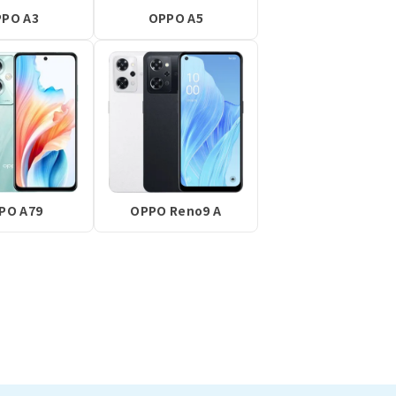
PO A3
OPPO A5
PO A79
OPPO Reno9 A